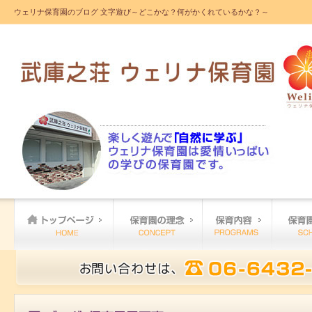
ウェリナ保育園のブログ 文字遊び～どこかな？何がかくれているかな？～