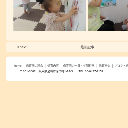
< next
最新記事
home
保育園の理念
保育内容
保育園の一日・年間行事
保育料金
ブログ・
〒661-0002 兵庫県尼崎市塚口町1-14-3 TEL:06-6427-1152