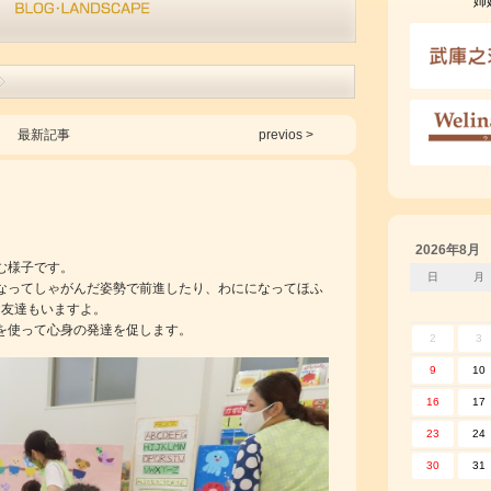
姉
最新記事
previos >
2026年8月
む様子です。
日
月
なってしゃがんだ姿勢で前進したり、わにになってほふ
お友達もいますよ。
を使って心身の発達を促します。
2
3
9
10
16
17
23
24
30
31