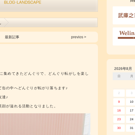
姉
し
最新記事
previos >
2026年8月
に集めてきたどんぐりで、どんぐり転がしを楽し
日
月
て缶の中へどんぐりが転がり落ちます♪
2
3
友達♪
9
10
笑顔が溢れる活動となりました。
16
17
23
24
30
31