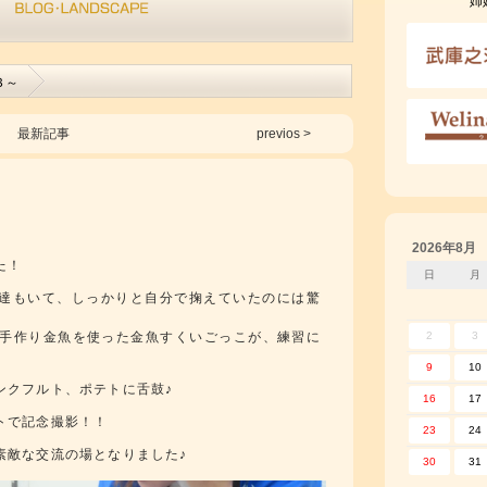
姉
３～
最新記事
previos >
2026年8月
た！
日
月
達もいて、しっかりと自分で掬えていたのには驚
手作り金魚を使った金魚すくいごっこが、練習に
2
3
9
10
ンクフルト、ポテトに舌鼓♪
16
17
トで記念撮影！！
23
24
素敵な交流の場となりました♪
30
31