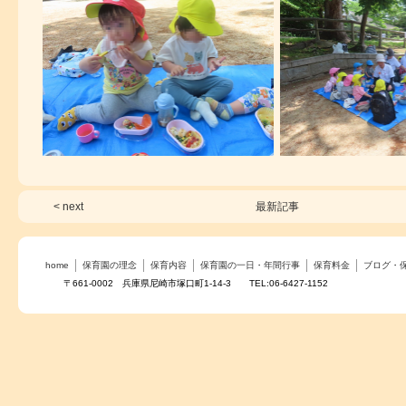
< next
最新記事
home
保育園の理念
保育内容
保育園の一日・年間行事
保育料金
ブログ・
〒661-0002 兵庫県尼崎市塚口町1-14-3 TEL:06-6427-1152