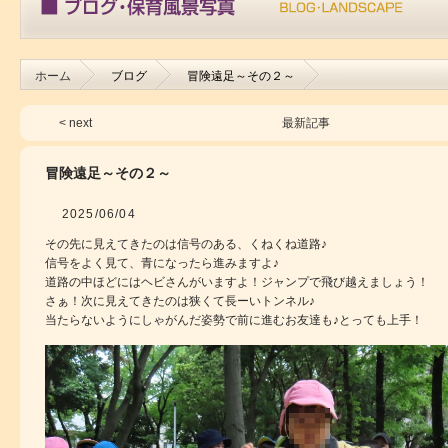
ホーム
ブログ
冒険遠足～その２～
< next
最新記事
冒険遠足～その２～
2025/06/04
その先に見えてきたのは信号のある、くねくね道路♪
信号をよく見て、青になったら進みますよ♪
道路の中ほどにはヘビさんがいますよ！ジャンプで飛び越えましょう！
さぁ！次に見えてきたのは狭くて長ーいトンネル♪
当たらないようにしゃがんだ姿勢で前に進むお友達も♪とっても上手！