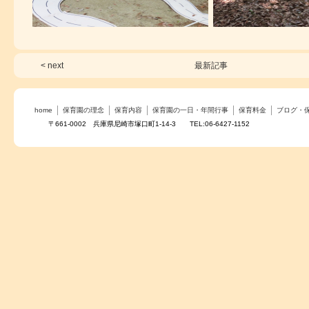
< next
最新記事
home
保育園の理念
保育内容
保育園の一日・年間行事
保育料金
ブログ・
〒661-0002 兵庫県尼崎市塚口町1-14-3 TEL:06-6427-1152