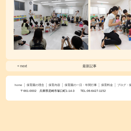
< next
最新記事
home
保育園の理念
保育内容
保育園の一日・年間行事
保育料金
ブログ・
〒661-0002 兵庫県尼崎市塚口町1-14-3 TEL:06-6427-1152