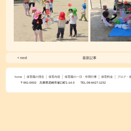
< next
最新記事
home
保育園の理念
保育内容
保育園の一日・年間行事
保育料金
ブログ・
〒661-0002 兵庫県尼崎市塚口町1-14-3 TEL:06-6427-1152