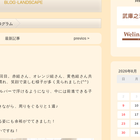
姉
ログラム
最新記事
previos >
2026年8月
回目。赤組さん、オレンジ組さん、黄色組さん共
日
月
れ、笑顔で楽しむ様子が多く見られました(^^)
ルパーで浮けるようになり、中には前進できる子
2
3
9
10
きながら、周りをぐるりと１週♪
16
17
る姿にも余裕がでてきました！
23
24
いですね！
30
31