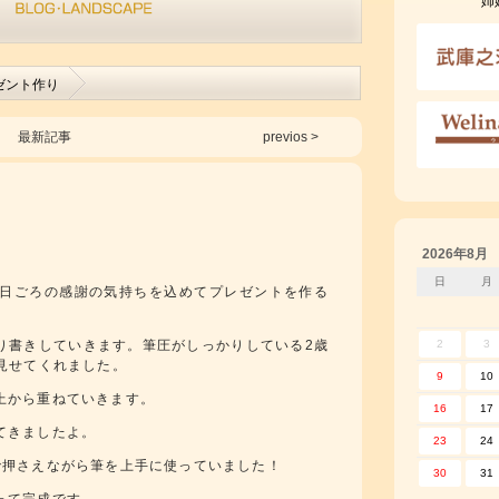
姉
ゼント作り
最新記事
previos >
2026年8月
日
月
日ごろの感謝の気持ちを込めてプレゼントを作る
り書きしていきます。筆圧がしっかりしている2歳
2
3
見せてくれました。
9
10
上から重ねていきます。
16
17
てきましたよ。
23
24
で押さえながら筆を上手に使っていました！
30
31