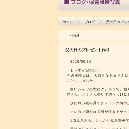
ホーム
ブログ
父の日のプレ
< next
父の日のプレゼント作り
2019/06/15
もうすぐ父の日♪
今週水曜日は、大好きなお父さんに
ことにしました。
白いシャツの型にクレヨンで、殴
児さん、たくさん描いて誇らしげに
次に薄い絵の具でクレヨンの柄の
クレヨン弾かれて柄が浮き上がっ
1歳児さんも、しっかり紙を左手