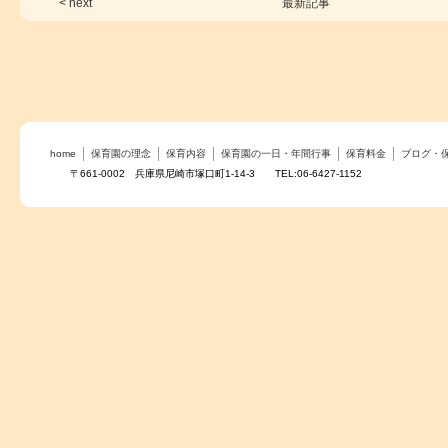
< next
最新記事
home
保育園の理念
保育内容
保育園の一日・年間行事
保育料金
ブログ・
〒661-0002 兵庫県尼崎市塚口町1-14-3 TEL:06-6427-1152