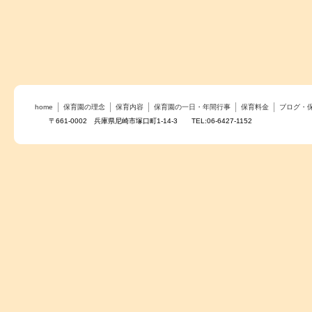
home
保育園の理念
保育内容
保育園の一日・年間行事
保育料金
ブログ・
〒661-0002 兵庫県尼崎市塚口町1-14-3 TEL:06-6427-1152