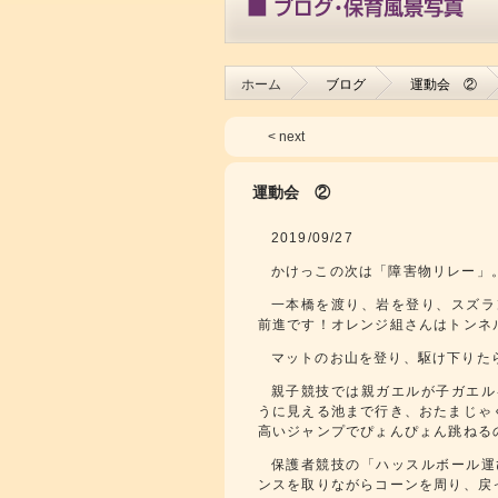
ホーム
ブログ
運動会 ②
< next
運動会 ②
2019/09/27
かけっこの次は「障害物リレー」
一本橋を渡り、岩を登り、スズラ
前進です！オレンジ組さんはトンネ
マットのお山を登り、駆け下りた
親子競技では親ガエルが子ガエル
うに見える池まで行き、おたまじゃ
高いジャンプでぴょんぴょん跳ねる
保護者競技の「ハッスルボール運
ンスを取りながらコーンを周り、戻