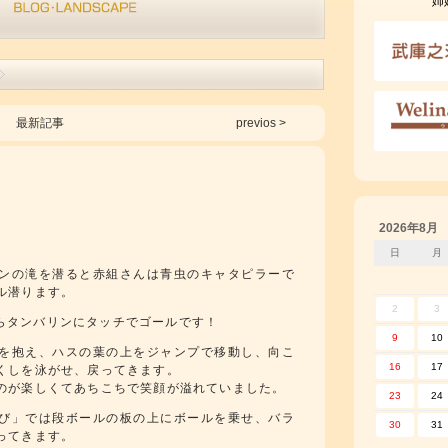
姉
最新記事
previos >
2026年8月
。
日
月
ンの滝を潜ると赤組さんは青虫のキャタピラーで
ル潜ります。
2
3
らタンバリンにタッチでゴールです！
9
10
を抱え、ハスの葉の上をジャンプで移動し、向こ
16
17
くしを泳がせ、戻ってきます。
のが楽しくてあちこちで笑顔が溢れていました。
23
24
び」では段ボールの板の上にボールを乗せ、バラ
30
31
ってきます。