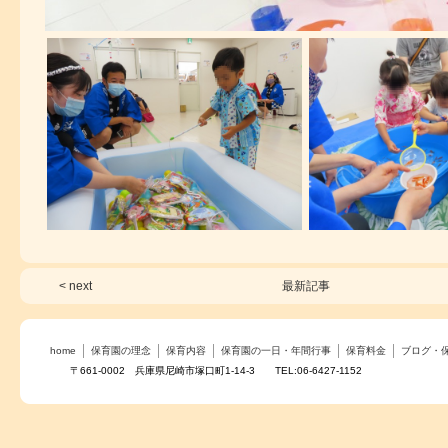
< next
最新記事
home
保育園の理念
保育内容
保育園の一日・年間行事
保育料金
ブログ・
〒661-0002 兵庫県尼崎市塚口町1-14-3 TEL:06-6427-1152