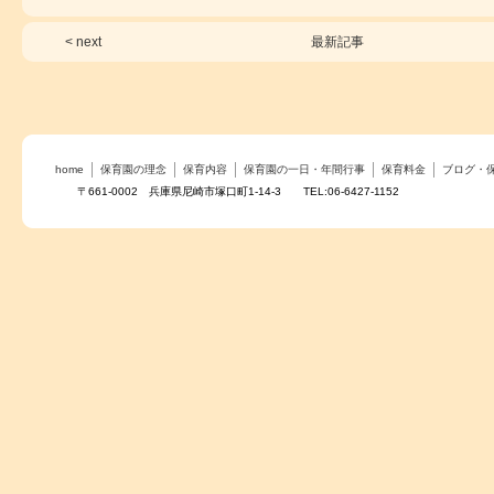
< next
最新記事
home
保育園の理念
保育内容
保育園の一日・年間行事
保育料金
ブログ・
〒661-0002 兵庫県尼崎市塚口町1-14-3 TEL:06-6427-1152