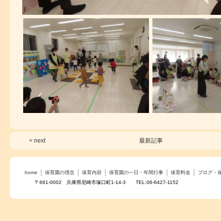
< next
最新記事
home
保育園の理念
保育内容
保育園の一日・年間行事
保育料金
ブログ・
〒661-0002 兵庫県尼崎市塚口町1-14-3 TEL:06-6427-1152