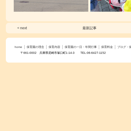
< next
最新記事
home
保育園の理念
保育内容
保育園の一日・年間行事
保育料金
ブログ・
〒661-0002 兵庫県尼崎市塚口町1-14-3 TEL:06-6427-1152