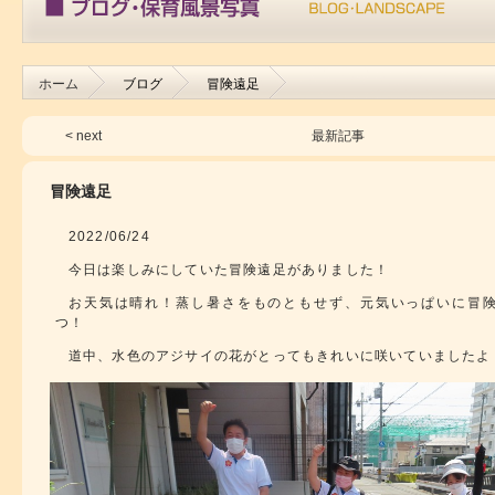
ホーム
ブログ
冒険遠足
< next
最新記事
冒険遠足
2022/06/24
今日は楽しみにしていた冒険遠足がありました！
お天気は晴れ！蒸し暑さをものともせず、元気いっぱいに冒
つ！
道中、水色のアジサイの花がとってもきれいに咲いていましたよ