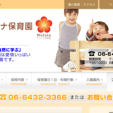
♪
園の概要．アクセス
リ