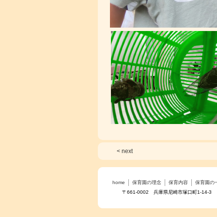
< next
home
保育園の理念
保育内容
保育園の
〒661-0002 兵庫県尼崎市塚口町1-14-3 TE