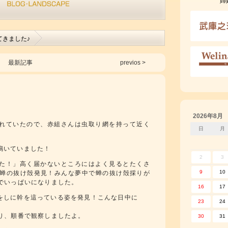
姉
てきました♪
最新記事
previos >
2026年8月
れていたので、赤組さんは虫取り網を持って近く
日
月
鳴いていました！
2
3
た！」高く届かないところにはよく見るとたくさ
9
10
蝉の抜け殻発見！みんな夢中で蝉の抜け殻採りが
でいっぱいになりました。
16
17
をしに幹を這っている姿を発見！こんな日中に
23
24
り、順番で観察しましたよ。
30
31