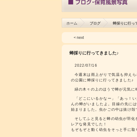
ホーム
ブログ
蝉採りに行っ
< next
蝉採りに行ってきました♪
2022/07/16
今週末は雨上がりで気温も抑えら
の公園に蝉採りに行ってきました♪
緑の木々の上のほうで蝉が元気に
「どこにいるかなー」「あっ！い
んの蝉がいましたよ。目線の先には
始まりました。虫かごの中は抜け殻
そしてふと見ると蝉の幼虫が羽化
レアな発見でした！
もぞもぞと動く幼虫をそっと手に取