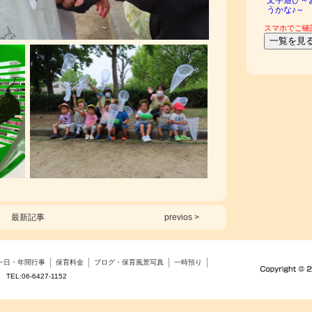
スマホでご確
最新記事
previos >
一日・年間行事
保育料金
ブログ・保育風景写真
一時預り
L:06-6427-1152