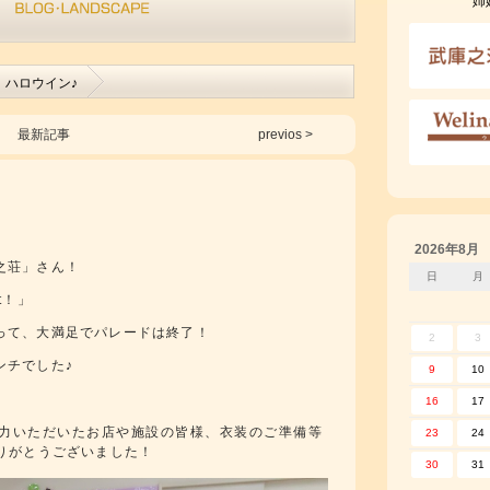
姉
！ハロウイン♪
最新記事
previos >
2026年8月
之荘」さん！
日
月
at！」
って、大満足でパレードは終了！
2
3
ンチでした♪
9
10
16
17
力いただいたお店や施設の皆様、衣装のご準備等
23
24
りがとうございました！
30
31