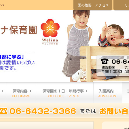
ン♪
園の概要．アクセス
リ