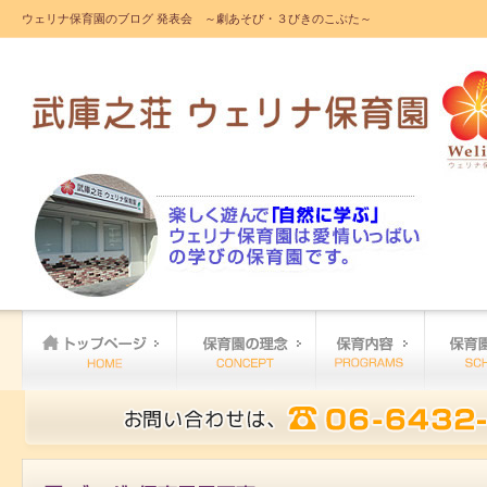
ウェリナ保育園のブログ 発表会 ～劇あそび・３びきのこぶた～