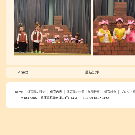
< next
最新記事
home
保育園の理念
保育内容
保育園の一日・年間行事
保育料金
ブログ・
〒661-0002 兵庫県尼崎市塚口町1-14-3 TEL:06-6427-1152