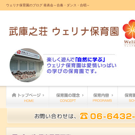
ウェリナ保育園のブログ 発表会～合奏・ダンス・合唱～