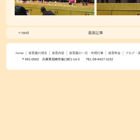
< next
最新記事
home
保育園の理念
保育内容
保育園の一日・年間行事
保育料金
ブログ・
〒661-0002 兵庫県尼崎市塚口町1-14-3 TEL:06-6427-1152