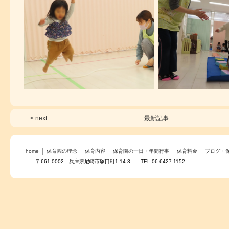
< next
最新記事
home
保育園の理念
保育内容
保育園の一日・年間行事
保育料金
ブログ・
〒661-0002 兵庫県尼崎市塚口町1-14-3 TEL:06-6427-1152