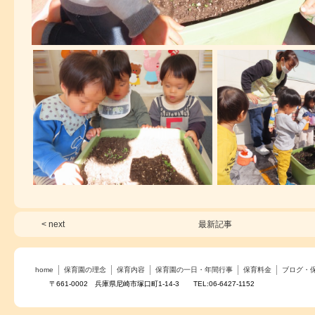
< next
最新記事
home
保育園の理念
保育内容
保育園の一日・年間行事
保育料金
ブログ・
〒661-0002 兵庫県尼崎市塚口町1-14-3 TEL:06-6427-1152